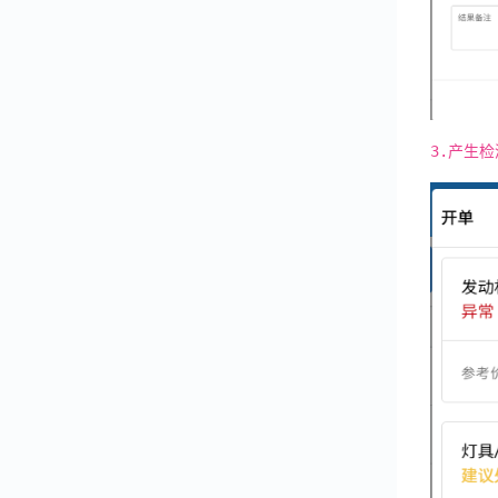
商品中心
ERP库管
会员中心
3.产生
保险管理
营业报表
员工绩效
应用中心
返回产品文档