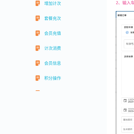
2、输入
增加计次
套餐充次
会员充值
计次消费
会员信息
积分操作
储值扣费
系统设置
预约管理
权限管理