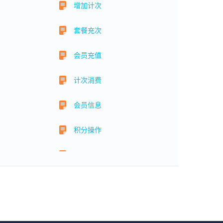
增加计次
套餐充次
会员充值
计次消费
会员信息
积分操作
储值扣费
系统设置
预约管理
权限管理