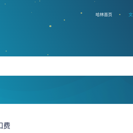
哈林首页
文
扣费