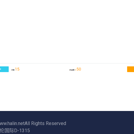
lin.netAll Rights Reserved
际D-1315