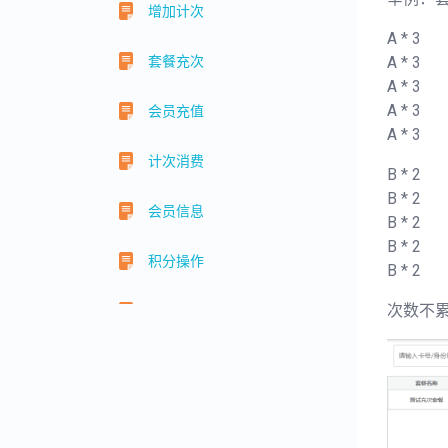
增加计次
A * 3
套餐充次
A * 3
A * 3
A * 3
会员充值
A * 3
计次消费
B * 2
B * 2
会员信息
B * 2
B * 2
积分操作
B * 2
次数不
储值扣费
系统设置
预约管理
权限管理