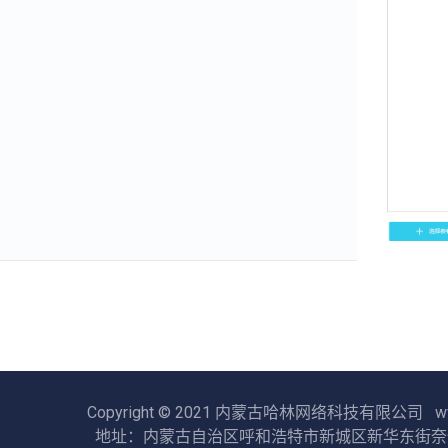
商品中心
ERP库管
会员中心
保险管理
营业报表
员工绩效
应用中心
返回产品文档
Copyright © 2021 内蒙古哈林网络科技有限公司 www.ha
地址：内蒙古自治区呼和浩特市新城区新华东街奈伦国