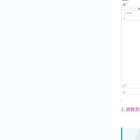
客户管理
供应商分类
客户分组
会员中心
保险管理
营业报表
员工绩效
应用中心
3.销售
返回产品文档