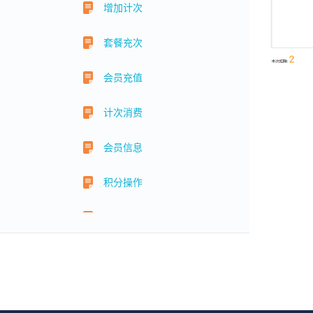
增加计次
套餐充次
会员充值
计次消费
会员信息
积分操作
储值扣费
系统设置
预约管理
权限管理