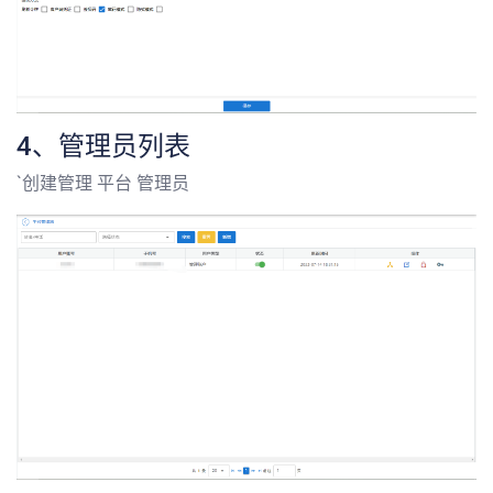
4、管理员列表
`创建管理 平台 管理员