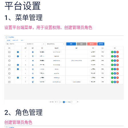
平台设置
1、菜单管理
设置平台端菜单，用于设置权限、创建管理员角色
2、角色管理
创建管理员角色