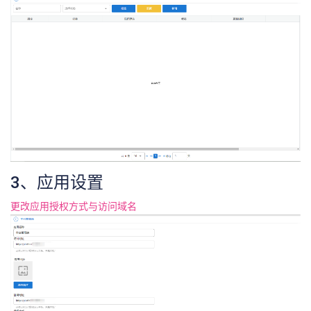
3、应用设置
更改应用授权方式与访问域名