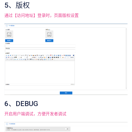
5、版权
通过【访问地址】登录时，页面版权设置
6、DEBUG
开启用户端调试，方便开发者调试