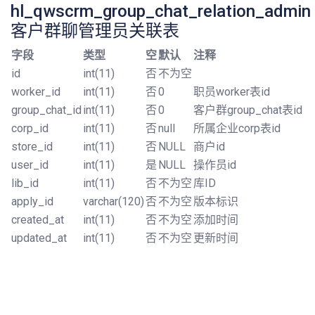
hl_qwscrm_group_chat_relation_admin
客户群聊管理员关联表
字段
类型
空
默认
注释
id
int(11)
否
不为空
worker_id
int(11)
否
0
职员worker表id
group_chat_id
int(11)
否
0
客户群group_chat表id
corp_id
int(11)
否
null
所属企业corp表id
store_id
int(11)
否
NULL
商户id
user_id
int(11)
是
NULL
操作员id
lib_id
int(11)
否
不为空
库ID
apply_id
varchar(120)
否
不为空
版本标识
created_at
int(11)
否
不为空
添加时间
updated_at
int(11)
否
不为空
更新时间