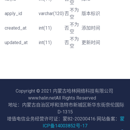
空
不为
apply_id
varchar(120)
否
版本标识
空
不为
created_at
int(11)
否
添加时间
空
不为
updated_at
int(11)
否
更新时间
空
Copyright © 2021 内蒙古哈林网络科技有限公司
www.halin.netAll Rights Reserved
地址：内蒙古自治区呼和浩特市新城区新华东街奈伦国际
D-1315
增值电信业务经营许可证：蒙B2-20200416 网站备案：
蒙
ICP备14003852号-17