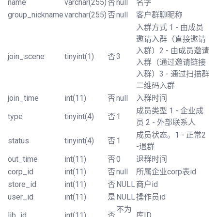
name
varchar(255)
否
null
名字
group_nickname
varchar(255)
否
null
客户群聊昵称
入群方式 1 - 由成员
邀请入群（直接邀请
入群）2 - 由成员邀请
join_scene
tinyint(1)
否
3
入群（通过邀请链接
入群）3 - 通过扫描群
二维码入群
join_time
int(11)
否
null
入群时间
成员类型 1 - 企业成
type
tinyint(4)
否
1
员 2 - 外部联系人
成员状态。1 - 正常2
status
tinyint(4)
否
1
-退群
out_time
int(11)
否
0
退群时间
corp_id
int(11)
否
null
所属企业corp表id
store_id
int(11)
否
NULL
商户id
user_id
int(11)
是
NULL
操作员id
不为
lib_id
int(11)
否
库ID