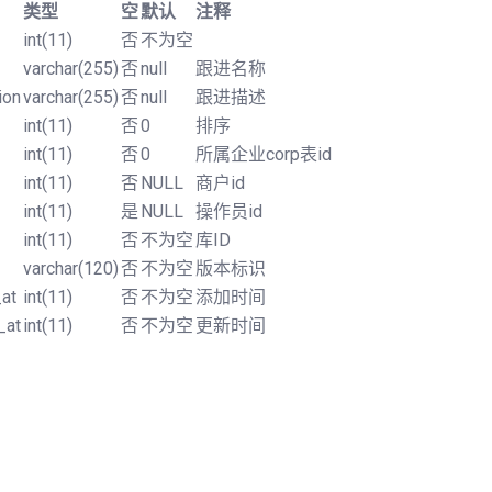
类型
空
默认
注释
int(11)
否
不为空
varchar(255)
否
null
跟进名称
ion
varchar(255)
否
null
跟进描述
int(11)
否
0
排序
int(11)
否
0
所属企业corp表id
int(11)
否
NULL
商户id
int(11)
是
NULL
操作员id
int(11)
否
不为空
库ID
varchar(120)
否
不为空
版本标识
at
int(11)
否
不为空
添加时间
_at
int(11)
否
不为空
更新时间