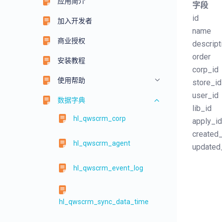
应用简介
字段
id
加入开发者
name
商业授权
descript
order
安装教程
corp_id
使用帮助
store_id
user_id
数据字典
lib_id
hl_qwscrm_corp
apply_id
created_
hl_qwscrm_agent
updated
hl_qwscrm_event_log
hl_qwscrm_sync_data_time