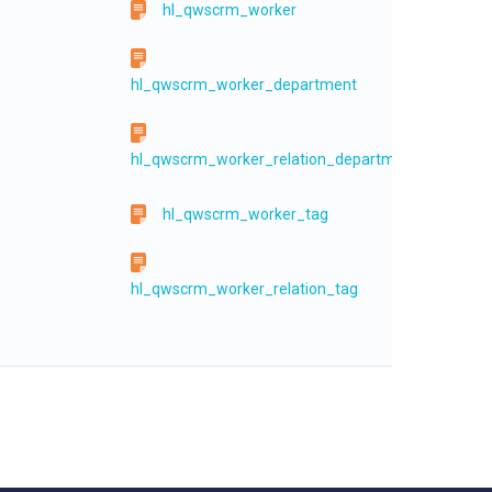
hl_qwscrm_worker
hl_qwscrm_worker_department
hl_qwscrm_worker_relation_department
hl_qwscrm_worker_tag
hl_qwscrm_worker_relation_tag
hl_qwscrm_contact
hl_qwscrm_contact_tag_group
hl_qwscrm_contact_tag