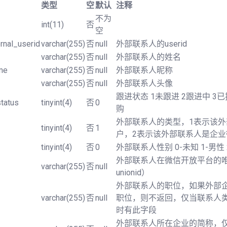
类型
空
默认
注释
不为
int(11)
否
空
rnal_userid
varchar(255)
否
null
外部联系人的userid
varchar(255)
否
null
外部联系人的姓名
me
varchar(255)
否
null
外部联系人昵称
varchar(255)
否
null
外部联系人头像
跟进状态 1未跟进 2跟进中 3已
tatus
tinyint(4)
否
0
购
外部联系人的类型，1表示该
tinyint(4)
否
1
户，2表示该外部联系人是企业
tinyint(4)
否
0
外部联系人性别 0-未知 1-男性 
外部联系人在微信开放平台的
varchar(255)
否
null
unionid）
外部联系人的职位，如果外部
varchar(255)
否
null
职位，则不返回，仅当联系人
时有此字段
外部联系人所在企业的简称，