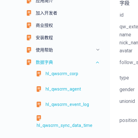
应用简介
字段
加入开发者
id
商业授权
qw_exte
name
安装教程
nick_na
使用帮助
avatar
follow_s
数据字典
hl_qwscrm_corp
type
hl_qwscrm_agent
gender
unionid
hl_qwscrm_event_log
position
hl_qwscrm_sync_data_time