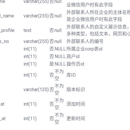
ame
varchar(255)
否
null
业微信用户时有此字段
外部联系人所在企业的主体名
ll_name
varchar(255)
否
null
是企业微信用户时有此字段
外部联系人的自定义展示信息
_profile
text
否
null
多种类型，包括文本，网页和
s_no
varchar(255)
否
null
外部联系人的编号
int(11)
否
NULL
所属企业corp表id
int(11)
否
NULL
商户id
int(11)
是
NULL
操作员id
不为
int(11)
否
库ID
空
不为
varchar(120)
否
版本标识
空
不为
at
int(11)
否
添加时间
空
不为
_at
int(11)
否
更新时间
空