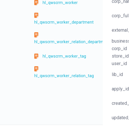
corp_n
hl_qwscrm_worker
corp_fu
hl_qwscrm_worker_department
external
busines
hl_qwscrm_worker_relation_department
corp_id
store_id
hl_qwscrm_worker_tag
user_id
lib_id
hl_qwscrm_worker_relation_tag
apply_id
hl_qwscrm_contact
created_
hl_qwscrm_contact_tag_group
updated
hl_qwscrm_contact_tag