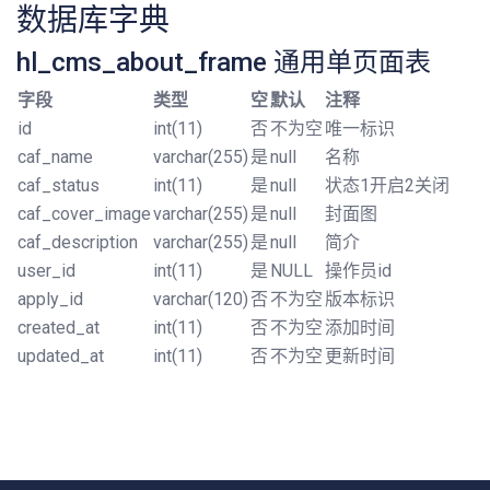
数据库字典
hl_cms_about_frame 通用单页面表
字段
类型
空
默认
注释
id
int(11)
否
不为空
唯一标识
caf_name
varchar(255)
是
null
名称
caf_status
int(11)
是
null
状态1开启2关闭
caf_cover_image
varchar(255)
是
null
封面图
caf_description
varchar(255)
是
null
简介
user_id
int(11)
是
NULL
操作员id
apply_id
varchar(120)
否
不为空
版本标识
created_at
int(11)
否
不为空
添加时间
updated_at
int(11)
否
不为空
更新时间