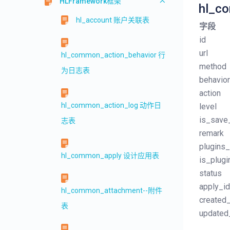
HLFramework框架
hl_c
hl_account 账户关联表
字段
id
url
hl_common_action_behavior 行
method
为日志表
behavior
action
hl_common_action_log 动作日
level
is_save
志表
remark
plugins
hl_common_apply 设计应用表
is_plugi
status
apply_id
hl_common_attachment--附件
created_
表
updated