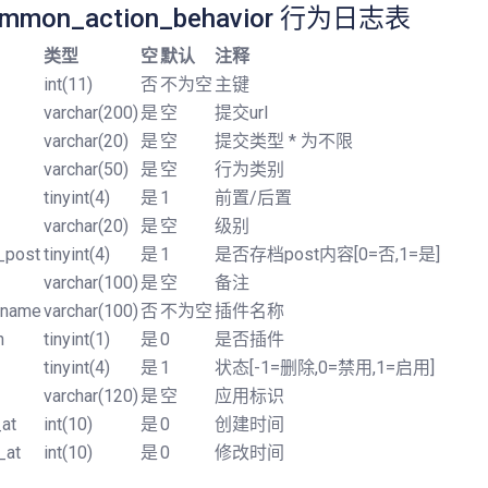
ommon_action_behavior 行为日志表
类型
空
默认
注释
int(11)
否
不为空
主键
varchar(200)
是
空
提交url
varchar(20)
是
空
提交类型 * 为不限
varchar(50)
是
空
行为类别
tinyint(4)
是
1
前置/后置
varchar(20)
是
空
级别
_post
tinyint(4)
是
1
是否存档post内容[0=否,1=是]
varchar(100)
是
空
备注
_name
varchar(100)
否
不为空
插件名称
n
tinyint(1)
是
0
是否插件
tinyint(4)
是
1
状态[-1=删除,0=禁用,1=启用]
varchar(120)
是
空
应用标识
at
int(10)
是
0
创建时间
_at
int(10)
是
0
修改时间