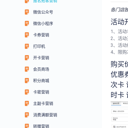
报名拓客营销
各门店
微信公众号
活动
微信小程序
1、活动
卡券营销
2、活
3、活
打印机
4、限
开卡营销
购买
会员商场
优惠
积分商城
次卡 
卡密营销
时卡 
主副卡营销
消费满额营销
转赠营销